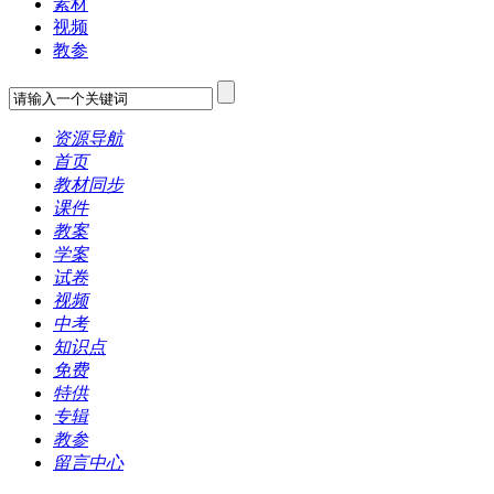
素材
视频
教参
资源导航
首页
教材同步
课件
教案
学案
试卷
视频
中考
知识点
免费
特供
专辑
教参
留言中心