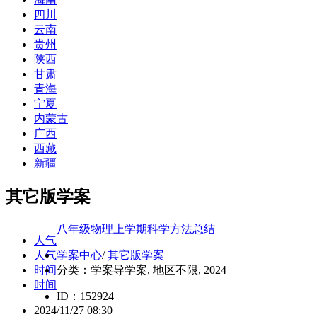
四川
云南
贵州
陕西
甘肃
青海
宁夏
内蒙古
广西
西藏
新疆
其它版学案
八年级物理上学期科学方法总结
人气
人气
学案中心
/
其它版学案
时间
分类：
学案导学案, 地区不限, 2024
时间
ID：152924
2024/11/27 08:30