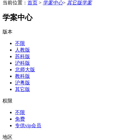
当前位置：
首页
>
学案中心
>
其它版学案
学案中心
版本
不限
人教版
苏科版
沪科版
北师大版
教科版
沪粤版
其它版
权限
不限
免费
专供vip会员
地区