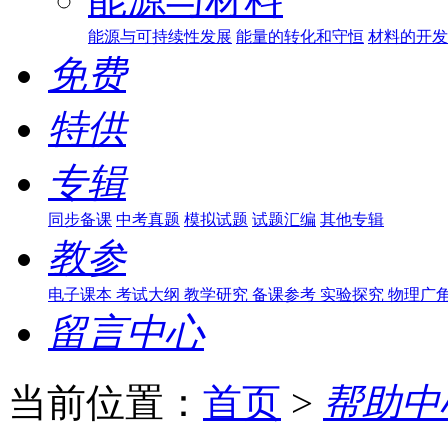
能源与可持续性发展
能量的转化和守恒
材料的开发
免费
特供
专辑
同步备课
中考真题
模拟试题
试题汇编
其他专辑
教参
电子课本
考试大纲
教学研究
备课参考
实验探究
物理广
留言中心
当前位置：
首页
>
帮助中