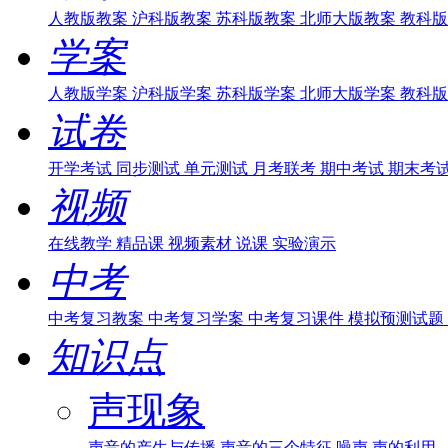
人教版教案
沪科版教案
苏科版教案
北师大版教案
教科版
学案
人教版学案
沪科版学案
苏科版学案
北师大版学案
教科版
试卷
开学考试
同步测试
单元测试
月考联考
期中考试
期末考
视频
在线教学
精品课
视频素材
说课
实验演示
中考
中考复习教案
中考复习学案
中考复习课件
模拟预测试题
知识点
声现象
声音的产生与传播
声音的三个特征
噪声
声的利用