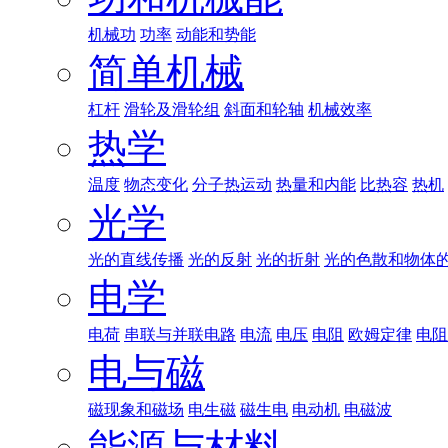
机械功
功率
动能和势能
简单机械
杠杆
滑轮及滑轮组
斜面和轮轴
机械效率
热学
温度
物态变化
分子热运动
热量和内能
比热容
热机
光学
光的直线传播
光的反射
光的折射
光的色散和物体
电学
电荷
串联与并联电路
电流
电压
电阻
欧姆定律
电阻
电与磁
磁现象和磁场
电生磁
磁生电
电动机
电磁波
能源与材料