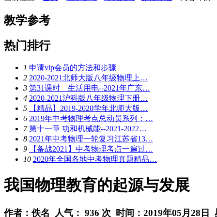
教学参考
热门排行
1
申请vip会员的方法和步骤
2
2020-2021北师大版八年级物理上…
3
第31课时 生活用电--2021年广东…
4
2020-2021沪科版八年级物理下册…
5
【精品】2019-2020学年北师大版…
6
2019年中考物理考点总动员系列：…
7
第十一章 功和机械能--2021-2022…
8
2021年中考物理一轮复习江苏省13…
9
【备战2021】中考物理考点一遍过…
10
2020年全国各地中考物理真题精品…
我国物理教育的起源与发展
作者：佚名 人气：
936 次 时间：2019年05月28