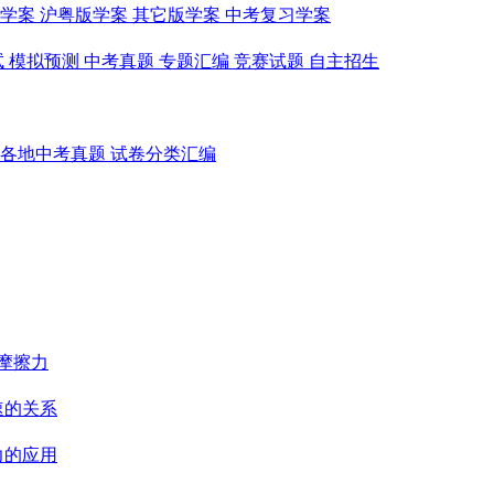
学案
沪粤版学案
其它版学案
中考复习学案
试
模拟预测
中考真题
专题汇编
竞赛试题
自主招生
各地中考真题
试卷分类汇编
摩擦力
速的关系
力的应用