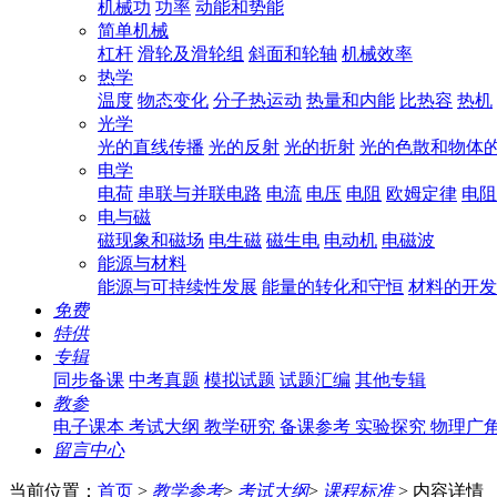
机械功
功率
动能和势能
简单机械
杠杆
滑轮及滑轮组
斜面和轮轴
机械效率
热学
温度
物态变化
分子热运动
热量和内能
比热容
热机
光学
光的直线传播
光的反射
光的折射
光的色散和物体
电学
电荷
串联与并联电路
电流
电压
电阻
欧姆定律
电阻
电与磁
磁现象和磁场
电生磁
磁生电
电动机
电磁波
能源与材料
能源与可持续性发展
能量的转化和守恒
材料的开发
免费
特供
专辑
同步备课
中考真题
模拟试题
试题汇编
其他专辑
教参
电子课本
考试大纲
教学研究
备课参考
实验探究
物理广
留言中心
当前位置：
首页
>
教学参考
>
考试大纲
>
课程标准
> 内容详情