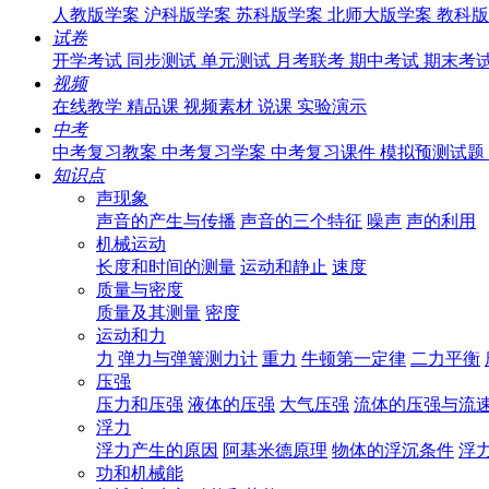
人教版学案
沪科版学案
苏科版学案
北师大版学案
教科版
试卷
开学考试
同步测试
单元测试
月考联考
期中考试
期末考
视频
在线教学
精品课
视频素材
说课
实验演示
中考
中考复习教案
中考复习学案
中考复习课件
模拟预测试题
知识点
声现象
声音的产生与传播
声音的三个特征
噪声
声的利用
机械运动
长度和时间的测量
运动和静止
速度
质量与密度
质量及其测量
密度
运动和力
力
弹力与弹簧测力计
重力
牛顿第一定律
二力平衡
压强
压力和压强
液体的压强
大气压强
流体的压强与流
浮力
浮力产生的原因
阿基米德原理
物体的浮沉条件
浮
功和机械能