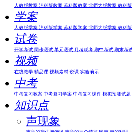
人教版教案
沪科版教案
苏科版教案
北师大版教案
教科版
学案
人教版学案
沪科版学案
苏科版学案
北师大版学案
教科版
试卷
开学考试
同步测试
单元测试
月考联考
期中考试
期末考
视频
在线教学
精品课
视频素材
说课
实验演示
中考
中考复习教案
中考复习学案
中考复习课件
模拟预测试题
知识点
声现象
声音的产生与传播
声音的三个特征
噪声
声的利用