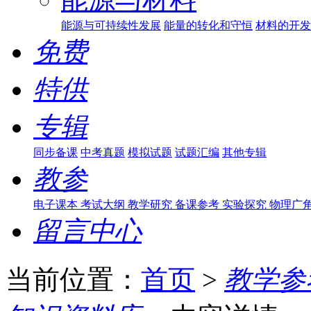
能源与可持续性发展
能量的转化和守恒
材料的开发
免费
特供
专辑
同步备课
中考真题
模拟试题
试题汇编
其他专辑
教参
电子课本
考试大纲
教学研究
备课参考
实验探究
物理广
留言中心
当前位置：
首页
>
教学参