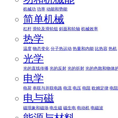
机械功
功率
动能和势能
简单机械
杠杆
滑轮及滑轮组
斜面和轮轴
机械效率
热学
温度
物态变化
分子热运动
热量和内能
比热容
热机
光学
光的直线传播
光的反射
光的折射
光的色散和物体
电学
电荷
串联与并联电路
电流
电压
电阻
欧姆定律
电阻
电与磁
磁现象和磁场
电生磁
磁生电
电动机
电磁波
能源与材料