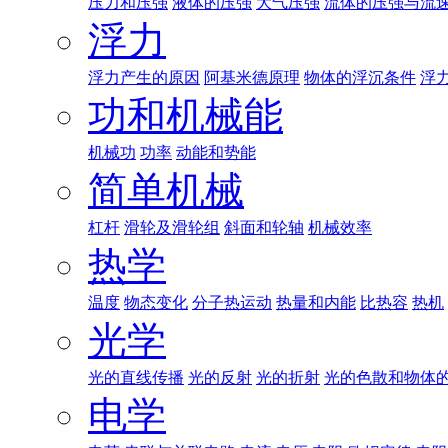
压力和压强
液体的压强
大气压强
流体的压强与流
浮力
浮力产生的原因
阿基米德原理
物体的浮沉条件
浮
功和机械能
机械功
功率
动能和势能
简单机械
杠杆
滑轮及滑轮组
斜面和轮轴
机械效率
热学
温度
物态变化
分子热运动
热量和内能
比热容
热机
光学
光的直线传播
光的反射
光的折射
光的色散和物体
电学