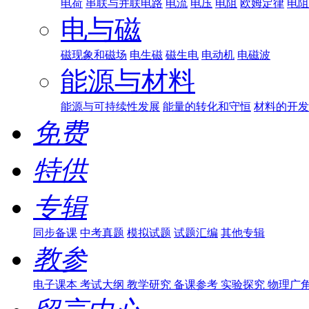
电荷
串联与并联电路
电流
电压
电阻
欧姆定律
电阻
电与磁
磁现象和磁场
电生磁
磁生电
电动机
电磁波
能源与材料
能源与可持续性发展
能量的转化和守恒
材料的开发
免费
特供
专辑
同步备课
中考真题
模拟试题
试题汇编
其他专辑
教参
电子课本
考试大纲
教学研究
备课参考
实验探究
物理广