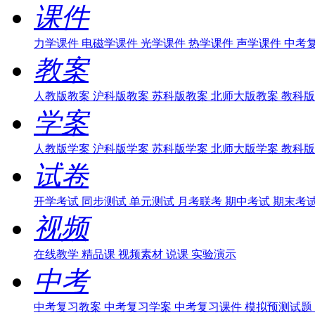
课件
力学课件
电磁学课件
光学课件
热学课件
声学课件
中考
教案
人教版教案
沪科版教案
苏科版教案
北师大版教案
教科版
学案
人教版学案
沪科版学案
苏科版学案
北师大版学案
教科版
试卷
开学考试
同步测试
单元测试
月考联考
期中考试
期末考
视频
在线教学
精品课
视频素材
说课
实验演示
中考
中考复习教案
中考复习学案
中考复习课件
模拟预测试题