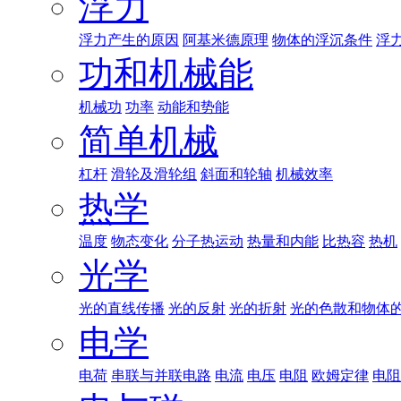
浮力
浮力产生的原因
阿基米德原理
物体的浮沉条件
浮
功和机械能
机械功
功率
动能和势能
简单机械
杠杆
滑轮及滑轮组
斜面和轮轴
机械效率
热学
温度
物态变化
分子热运动
热量和内能
比热容
热机
光学
光的直线传播
光的反射
光的折射
光的色散和物体
电学
电荷
串联与并联电路
电流
电压
电阻
欧姆定律
电阻