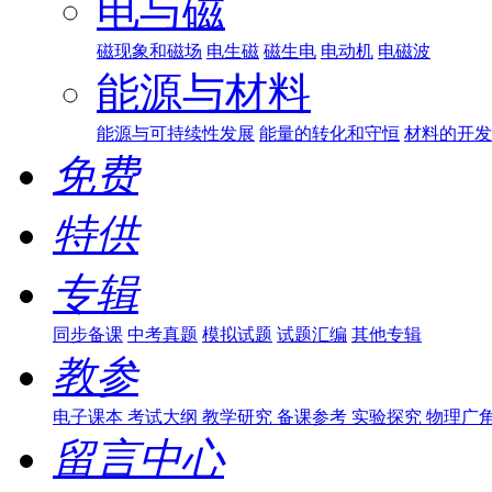
电与磁
磁现象和磁场
电生磁
磁生电
电动机
电磁波
能源与材料
能源与可持续性发展
能量的转化和守恒
材料的开发
免费
特供
专辑
同步备课
中考真题
模拟试题
试题汇编
其他专辑
教参
电子课本
考试大纲
教学研究
备课参考
实验探究
物理广
留言中心