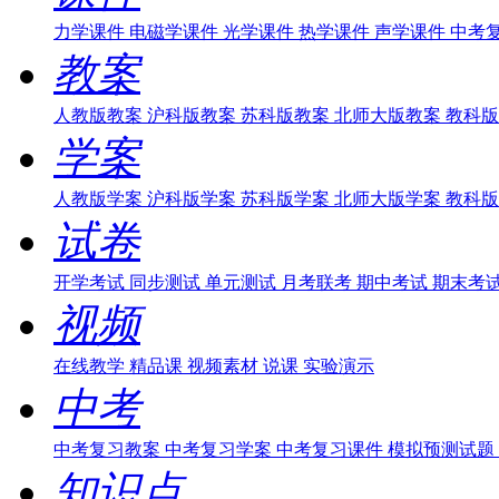
力学课件
电磁学课件
光学课件
热学课件
声学课件
中考
教案
人教版教案
沪科版教案
苏科版教案
北师大版教案
教科版
学案
人教版学案
沪科版学案
苏科版学案
北师大版学案
教科版
试卷
开学考试
同步测试
单元测试
月考联考
期中考试
期末考
视频
在线教学
精品课
视频素材
说课
实验演示
中考
中考复习教案
中考复习学案
中考复习课件
模拟预测试题
知识点