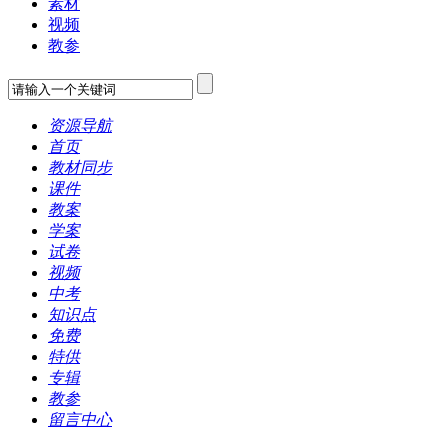
素材
视频
教参
资源导航
首页
教材同步
课件
教案
学案
试卷
视频
中考
知识点
免费
特供
专辑
教参
留言中心