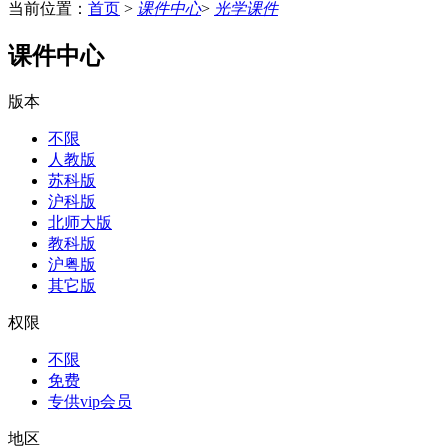
当前位置：
首页
>
课件中心
>
光学课件
课件中心
版本
不限
人教版
苏科版
沪科版
北师大版
教科版
沪粤版
其它版
权限
不限
免费
专供vip会员
地区