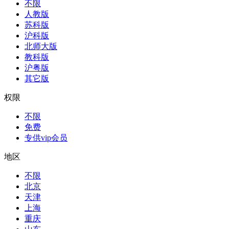
不限
人教版
苏科版
沪科版
北师大版
教科版
沪粤版
其它版
权限
不限
免费
专供vip会员
地区
不限
北京
天津
上海
重庆