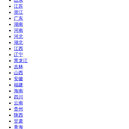
山东
江苏
浙江
广东
湖南
河南
河北
湖北
江西
辽宁
黑龙江
吉林
山西
安徽
福建
海南
四川
云南
贵州
陕西
甘肃
青海