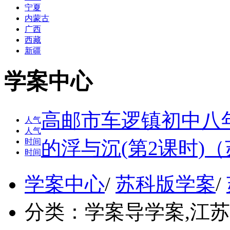
宁夏
内蒙古
广西
西藏
新疆
学案中心
高邮市车逻镇初中八年
人气
人气
时间
的浮与沉(第2课时)
时间
学案中心
/
苏科版学案
/
分类：
学案导学案,江苏, 